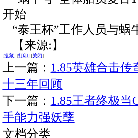
开始
“泰王杯”工作人员与蜗
【来源:】
[
搜藏
]
[
打印
]
[
关闭
]
上一篇：
1.85英雄合击
十三年回顾
下一篇：
1.85王者终极
手能力强妖孽
文档分类